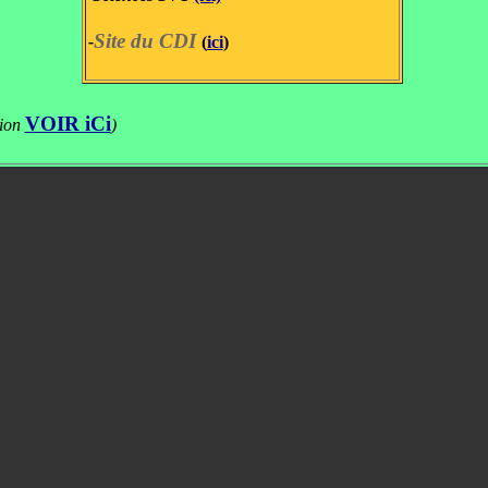
Site du CDI
-
(
ici
)
VOIR iCi
tion
)