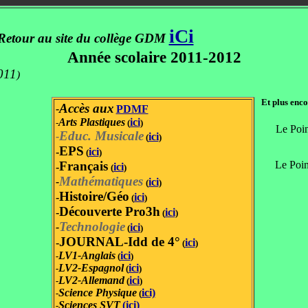
iCi
Retour au site du collège GDM
Année scolaire 2011-2012
011
)
Et plus encor
Accès aux
-
PDMF
Arts Plastiques
ici
-
(
)
Le Poin
Educ. Musicale
-
ici
(
)
EPS
-
ici
(
)
Français
Le Point 
-
ici
(
)
Mathématiques
-
ici
(
)
Histoire/Géo
-
ici
(
)
Découverte Pro3h
-
ici
(
)
Technologie
-
ici
(
)
JOURNAL-Idd de 4°
-
ici
(
)
LV1-Anglais
ici
-
(
)
LV2-Espagnol
ici
-
(
)
LV2-Allemand
ici
-
(
)
Science Physique
ici)
-
(
Sciences SVT
(ici)
-