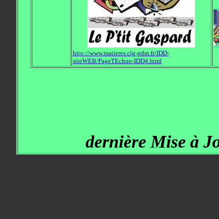
http://www.matieres.clg-gdm.fr/IDD-
siteWEB/PageTEchno-IDD4.html
dernière Mise à J