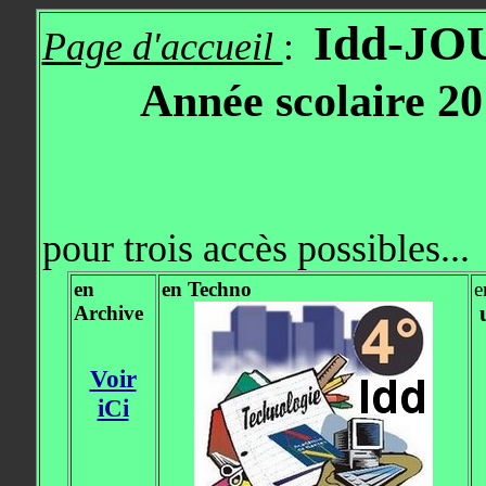
Idd-JOU
Page d'accueil
:
Année scolaire 2
pour trois accès possibles...
en
en Techno
e
Archive
Voir
iCi